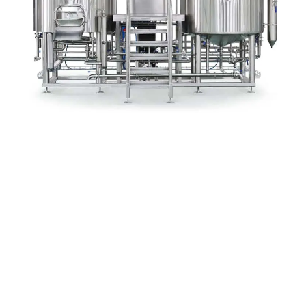
Our Classes
Lorem ipsum dolor sit amet, consectet adipiscing elit,sed do
eiusm por inciunt ut labore et dolore magna aliqua. Ut enim ad
minim veniam, quis nostrud exercitation ullamco laboris nisi ut
aliquip ex ea sint occaecat cupidatat non proident, sunt in culpa